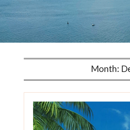
Month:
D