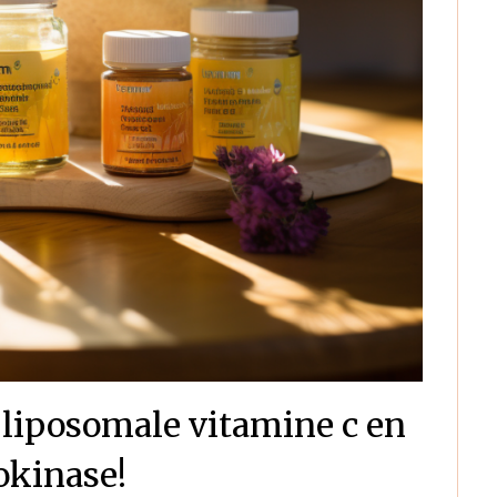
 liposomale vitamine c en
okinase!