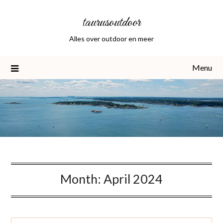
Skip
taurusoutdoor
to
content
Alles over outdoor en meer
Menu
Month:
April 2024