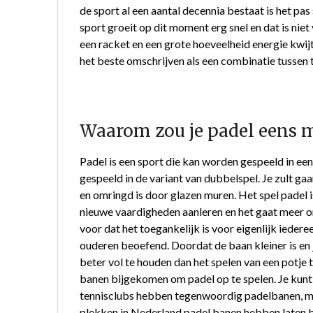
de sport al een aantal decennia bestaat is het pa
sport groeit op dit moment erg snel en dat is niet
een racket en een grote hoeveelheid energie kwijt 
het beste omschrijven als een combinatie tussen 
Waarom zou je padel eens m
Padel is een sport die kan worden gespeeld in e
gespeeld in de variant van dubbelspel. Je zult ga
en omringd is door glazen muren. Het spel padel is 
nieuwe vaardigheden aanleren en het gaat meer om
voor dat het toegankelijk is voor eigenlijk ieder
ouderen beoefend. Doordat de baan kleiner is en j
beter vol te houden dan het spelen van een potje 
banen bijgekomen om padel op te spelen. Je kun
tennisclubs hebben tegenwoordig padelbanen, ma
plekken in Nederland padel banen hebben laten