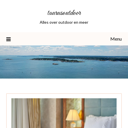
Skip
taurusoutdoor
to
content
Alles over outdoor en meer
Menu