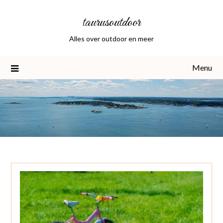
Skip
taurusoutdoor
to
content
Alles over outdoor en meer
Menu