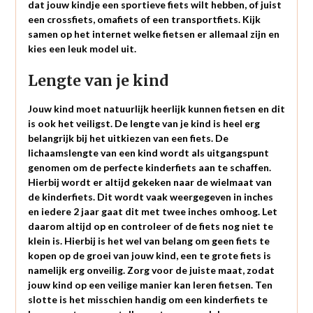
dat jouw kindje een sportieve fiets wilt hebben, of juist
een crossfiets, omafiets of een transportfiets. Kijk
samen op het internet welke fietsen er allemaal zijn en
kies een leuk model uit.
Lengte van je kind
Jouw kind moet natuurlijk heerlijk kunnen fietsen en dit
is ook het veiligst. De lengte van je kind is heel erg
belangrijk bij het uitkiezen van een fiets. De
lichaamslengte van een kind wordt als uitgangspunt
genomen om de perfecte kinderfiets aan te schaffen.
Hierbij wordt er altijd gekeken naar de wielmaat van
de kinderfiets. Dit wordt vaak weergegeven in inches
en iedere 2 jaar gaat dit met twee inches omhoog. Let
daarom altijd op en controleer of de fiets nog niet te
klein is. Hierbij is het wel van belang om geen fiets te
kopen op de groei van jouw kind, een te grote fiets is
namelijk erg onveilig. Zorg voor de juiste maat, zodat
jouw kind op een veilige manier kan leren fietsen. Ten
slotte is het misschien handig om een kinderfiets te