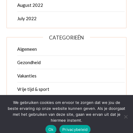
August 2022
July 2022
CATEGORIEËN
Algemeen
Gezondheid
Vakanties
Vrije tijd & sport
Weekend weg
We gebruiken cookies om ervoor te zorgen dat we jou de
beste ervaring op onze website kunnen geven. Als je doorgaat
met het gebruiken van deze site, gaan we ervan uit dat je
hiermee instemt.
Ok
Privacybeleid
©2026 taurusoutdoor
| Design by
Superb