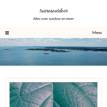
Skip
taurusoutdoor
to
content
Alles over outdoor en meer
Menu